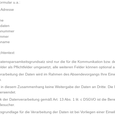
ormular u.a.:
-Adresse
me
sdaten
onnummer
mmer
nname
chtentext
tensparsamkeitsgrundsatz sind nur die für die Kommunikation bzw. d
lder als Pflichtfelder umgesetzt, alle weiteren Felder können optional 
erarbeitung der Daten wird im Rahmen des Absendevorgangs Ihre Einwi
n.
t in diesem Zusammenhang keine Weitergabe der Daten an Dritte. Die D
verwendet.
 der Datenverarbeitung gemäß Art. 13 Abs. 1 lit. c DSGVO ist die Berei
Besucher.
sgrundlage für die Verarbeitung der Daten ist bei Vorliegen einer Einwil