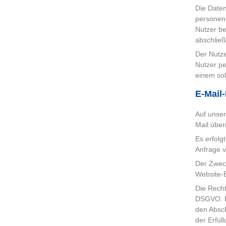
Die Daten
personenb
Nutzer be
abschließ
Der Nutze
Nutzer pe
einem sol
E-Mail
Auf unser
Mail über
Es erfolg
Anfrage 
Der Zweck
Website-
Die Recht
DSGVO. Es
den Absch
der Erfül