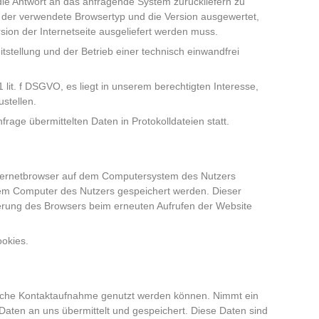
die Antwort an das anfragende System zurückliefern zu
 der verwendete Browsertyp und die Version ausgewertet,
sion der Internetseite ausgeliefert werden muss.
tstellung und der Betrieb einer technisch einwandfrei
1 lit. f DSGVO, es liegt in unserem berechtigten Interesse,
ustellen.
frage übermittelten Daten in Protokolldateien statt.
Internetbrowser auf dem Computersystem des Nutzers
 dem Computer des Nutzers gespeichert werden. Dieser
izierung des Browsers beim erneuten Aufrufen der Website
ookies.
onische Kontaktaufnahme genutzt werden können. Nimmt ein
aten an uns übermittelt und gespeichert. Diese Daten sind