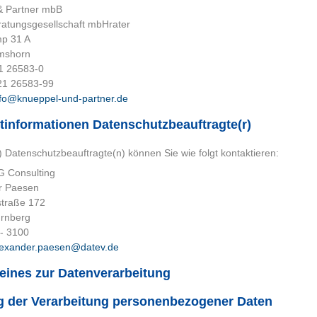
& Partner mbB
ratungsgesellschaft mbHrater
p 31 A
mshorn
21 26583-0
21 26583-99
nfo@knueppel-und-partner.de
tinformationen Datenschutzbeauftragte(r)
 Datenschutzbeauftragte(n) können Sie wie folgt kontaktieren:
 Consulting
r Paesen
traße 172
rnberg
 - 3100
lexander.paesen@datev.de
eines zur Datenverarbeitung
 der Verarbeitung personenbezogener Daten