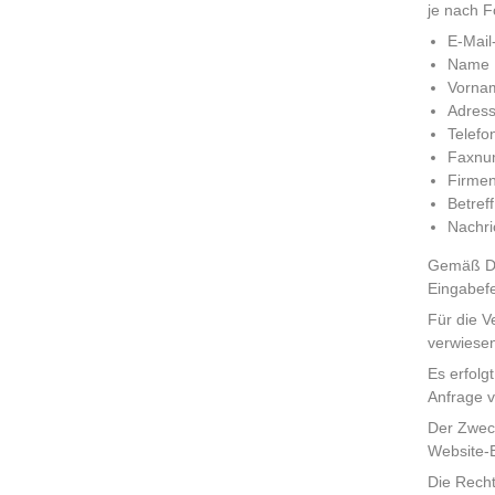
je nach F
E-Mail
Name
Vorna
Adres
Telef
Faxnu
Firme
Betreff
Nachri
Gemäß Da
Eingabefe
Für die V
verwiese
Es erfolg
Anfrage 
Der Zweck
Website-
Die Recht