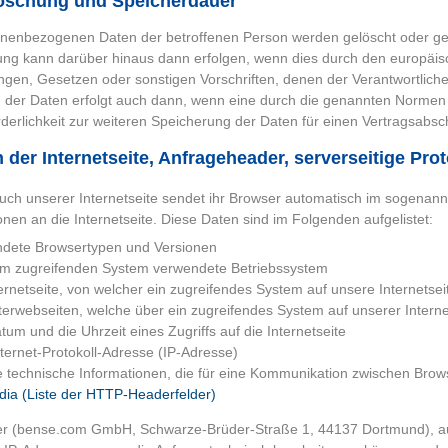
öschung und Speicherdauer
nenbezogenen Daten der betroffenen Person werden gelöscht oder gesp
ng kann darüber hinaus dann erfolgen, wenn dies durch den europäisc
gen, Gesetzen oder sonstigen Vorschriften, denen der Verantwortliche
der Daten erfolgt auch dann, wenn eine durch die genannten Normen v
rderlichkeit zur weiteren Speicherung der Daten für einen Vertragsabsc
der Internetseite, Anfrageheader, serverseitige Prot
ch unserer Internetseite sendet ihr Browser automatisch im sogenan
onen an die Internetseite. Diese Daten sind im Folgenden aufgelistet:
dete Browsertypen und Versionen
m zugreifenden System verwendete Betriebssystem
ternetseite, von welcher ein zugreifendes System auf unsere Internetse
terwebseiten, welche über ein zugreifendes System auf unserer Intern
tum und die Uhrzeit eines Zugriffs auf die Internetseite
nternet-Protokoll-Adresse (IP-Adresse)
e technische Informationen, die für eine Kommunikation zwischen Browse
dia (Liste der HTTP-Headerfelder)
r (bense.com GmbH, Schwarze-Brüder-Straße 1, 44137 Dortmund), auf d