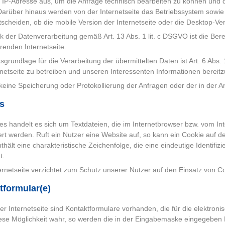
 IP-Adresse aus, um die Anfrage technisch bearbeiten zu können und 
arüber hinaus werden von der Internetseite das Betriebssystem sowie
scheiden, ob die mobile Version der Internetseite oder die Desktop-Ver
 der Datenverarbeitung gemäß Art. 13 Abs. 1 lit. c DSGVO ist die Berei
erenden Internetseite.
sgrundlage für die Verarbeitung der übermittelten Daten ist Art. 6 Abs. 
rnetseite zu betreiben und unseren Interessenten Informationen bereitz
 keine Speicherung oder Protokollierung der Anfragen oder der in der An
s
es handelt es sich um Textdateien, die im Internetbrowser bzw. vom 
rt werden. Ruft ein Nutzer eine Website auf, so kann ein Cookie auf
thält eine charakteristische Zeichenfolge, die eine eindeutige Identif
t.
ernetseite verzichtet zum Schutz unserer Nutzer auf den Einsatz von C
tformular(e)
er Internetseite sind Kontaktformulare vorhanden, die für die elektr
ese Möglichkeit wahr, so werden die in der Eingabemaske eingegeben D