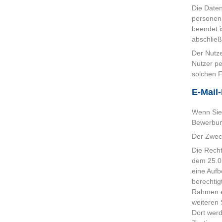
Die Daten
personenb
beendet i
abschließ
Der Nutze
Nutzer pe
solchen F
E-Mail
Wenn Sie 
Bewerbun
Der Zweck
Die Rech
dem 25.05
eine Auf
berechtig
Rahmen ei
weiteren
Dort werd