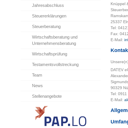
Knüppel 
Jahresabschluss
Steuerbe
Steuererklärungen
Ramskam
25337 El
Steuerberatung
Tel: 041
Fax: 041
Wirtschaftsberatung und
E-Mail:
i
Unternehmensberatung
Kontak
Wirtschaftsprüfung
Unsere(n)
Testamentsvollstreckung
DATEV eG
Team
Alexande
Sigmunds
News
90329 Nü
Tel: 0911
Stellenangebote
E-Mail:
a
Allgem
Umfang