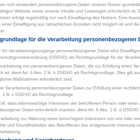
en und verwenden personenbezogene Daten unserer Nutzer grundsätzlic
fähigen Website sowie unserer Inhalte und Leistungen erforderlich i
utzer erfolgt regelmäßig nur nach Einwilligung des Nutzers. Eine Ausna
 einer Einwilligung aus tatsächlichen Gründen nicht möglich ist und di
st.
grundlage für die Verarbeitung personenbezogener 
r für Verarbeitungsvorgänge personenbezogener Daten eine Einwilligung d
schutzgrundverordnung (DSGVO) als Rechtsgrundlage für die Verarbe
erarbeitung von personenbezogenen Daten, die zur Erfüllung eines Vert
ich ist, dient Art. 6 Abs. 1 lit. b DSGVO als Rechtsgrundlage. Dies gilt
glicher Maßnahmen erforderlich sind.
ne Verarbeitung personenbezogener Daten zur Erfüllung einer rechtlichen 
s. 1 lit. c DSGVO als Rechtsgrundlage.
all, dass lebenswichtige Interessen der betroffenen Person oder einer
ezogener Daten erforderlich machen, dient Art. 6 Abs. 1 lit. d DSGVO
erarbeitung zur Wahrung eines berechtigten Interesses von uns oder ein
te und Grundfreiheiten des Betroffenen das erstgenannte Interesse nich
erarbeitung.