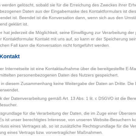
 werden gelöscht, sobald sie für die Erreichung des Zweckes ihrer Erhe
ezogenen Daten aus der Eingabemaske des Kontaktformulars ist dies d
endet ist. Beendet ist die Konversation dann, wenn sich aus den Umst
end geklärt ist.
r hat jederzeit die Möglichkeit, seine Einwilligung zur Verarbeitung 
r Kontaktformular Kontakt mit uns auf, so kann er der Speicherung se
chen Fall kann die Konversation nicht fortgeführt werden.
-Kontakt
er Internetseite ist eine Kontaktaufnahme über die bereitgestellte E-Ma
mittelten personenbezogenen Daten des Nutzers gespeichert.
t in diesem Zusammenhang keine Weitergabe der Daten an Dritte. Die D
verwendet.
 der Datenverarbeitung gemäß Art. 13 Abs. 1 lit. c DSGVO ist die Berei
Besucher.
sgrundlage für die Verarbeitung der Daten, die im Zuge einer Übersendung
 ist unser berechtigtes Interesse, von unseren Website-Besuchern kon
luss eines Vertrages ab, so ist zusätzliche Rechtsgrundlage für die Ver
lung eines Vertrags bzw. vorvertraglicher Maßnahmen.