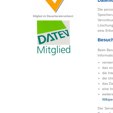
Datenl
Die perso
Speicheru
Verordnun
Löschung 
eine Erfo
Besuch 
Beim Besu
Informati
verwen
das vo
die In
die Un
das Da
eine I
weiter
Wikipe
Der Serve