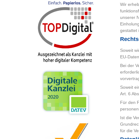
Wir erheb
funktions
unserer N
Einholung
gestattet i
Rechts
Soweit wi
EU-Daten
Bei der V
erforderl
vorvertra
Soweit ei
Art. 6 Ab
Für den F
personenb
Ist die V
Grundrech
für die V