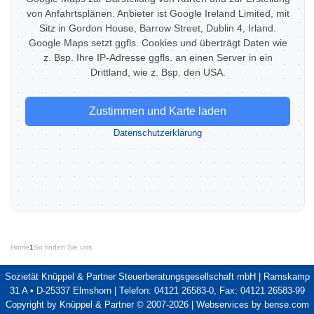
von Anfahrtsplänen. Anbieter ist Google Ireland Limited, mit
Sitz in Gordon House, Barrow Street, Dublin 4, Irland.
Google Maps setzt ggfls. Cookies und überträgt Daten wie
z. Bsp. Ihre IP-Adresse ggfls. an einen Server in ein
Drittland, wie z. Bsp. den USA.
Zustimmen und Karte laden
Datenschutzerklärung
Home
1
So finden Sie uns
Sozietät Knüppel & Partner Steuerberatungsgesellschaft mbH | Ramskamp
31 A • D-25337 Elmshorn | Telefon: 04121 26583-0, Fax: 04121 26583-99
Copyright by Knüppel & Partner © 2007-2026 |
Webservices by bense.com